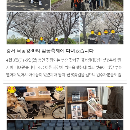
강서 낙동강30리 벚꽃축제에 다녀왔습니다.
4월 3일(금)~5일(일) 동안 진행되는 부산 강서구 대저생태공원 벚꽃축제 행
사에 다녀왔습니다. 조금 이른 시간에 방문을 했는데 벌써 벚꽃이 상당 부분
떨어져 있어서 아쉬움이 있었지마 활짝 핀 벚꽃길을 걸으니 입주자분들도 즐
거워하셨습니다 ^^